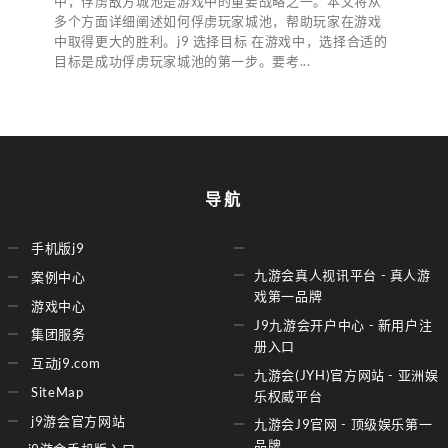
中，俘虏敌方城池是游戏中的重要战略之一。本文将从
多个方面详细阐述如何俘虏玩家城池，帮助玩家在游戏
中取得更大的胜利。j9 选择目标 在游戏中，选择合适的
目标是成功俘虏玩家城池的第一步。要考...
导航
手机版j9
九游会真人视讯平台 - 真人游
案例中心
戏第一品牌
游戏中心
J9九游会开户中心 - 新用户注
集团服务
册入口
互动j9.com
九游会(JYH)官方网站 - 亚洲娱
SiteMap
乐权威平台
j9游会官方网站
九游会J9官网 - 顶级娱乐第一
品牌