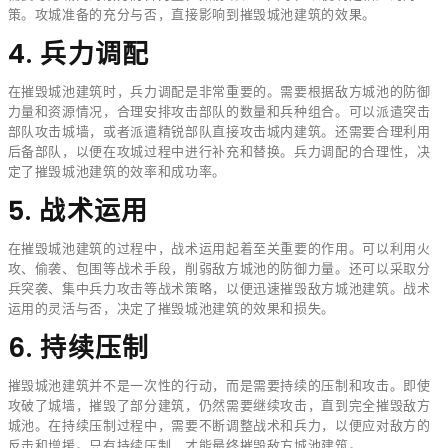
策。攻城准备的充分与否，直接影响到摧毁城池建筑的效果。
4. 兵力调配
在摧毁城池建筑时，兵力调配是非常重要的。需要根据敌方城池的防御
力量和资源情况，合理安排攻击部队的数量和兵种组合。可以派遣突击
部队攻击城墙，或者派遣精锐部队直接攻击城内建筑。还需要合理利用
后备部队，以便在攻城过程中进行补充和替换。兵力调配的合理性，决
定了摧毁城池建筑的效率和成功率。
5. 战术运用
在摧毁城池建筑的过程中，战术运用起着至关重要的作用。可以利用火
攻、偷袭、包围等战术手段，削弱敌方城池的防御力量。还可以采取分
兵突袭、集中兵力攻击等战术策略，以便迅速摧毁敌方城池建筑。战术
运用的灵活与否，决定了摧毁城池建筑的效果和损失。
6. 持续压制
摧毁城池建筑并不是一次性的行动，而是需要持续的压制和攻击。即使
攻破了城墙，摧毁了部分建筑，仍然需要继续攻击，直到完全摧毁敌方
城池。在持续压制过程中，需要不断调整战术和兵力，以便应对敌方的
反击和增援。只有持续压制，才能最终摧毁敌方城池建筑。